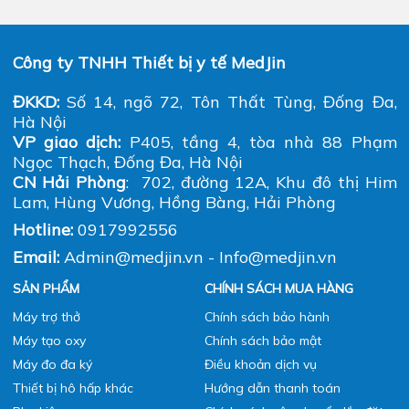
Công ty TNHH Thiết bị y tế MedJin
ĐKKD:
Số 14, ngõ 72, Tôn Thất Tùng, Đống Đa,
Hà Nội
VP giao dịch:
P405, tầng 4, tòa nhà 88 Phạm
Ngọc Thạch, Đống Đa, Hà Nội
CN Hải Phòng
: 702, đường 12A, Khu đô thị Him
Lam, Hùng Vương, Hồng Bàng, Hải Phòng
Hotline:
0917992556
Email:
Admin@medjin.vn - Info@medjin.vn
SẢN PHẨM
CHÍNH SÁCH MUA HÀNG
Máy trợ thở
Chính sách bảo hành
Máy tạo oxy
Chính sách bảo mật
Máy đo đa ký
Điều khoản dịch vụ
Thiết bị hô hấp khác
Hướng dẫn thanh toán