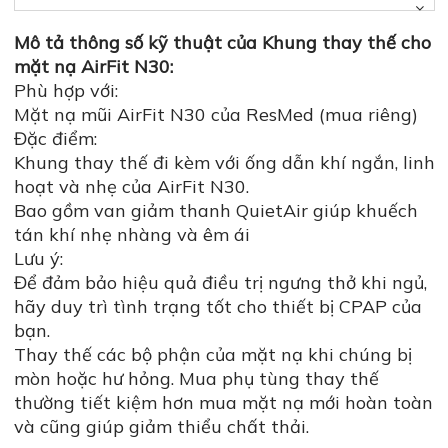
Mô tả thông số kỹ thuật của Khung thay thế cho
mặt nạ AirFit N30:
Phù hợp với:
Mặt nạ mũi AirFit N30 của ResMed (mua riêng)
Đặc điểm:
Khung thay thế đi kèm với ống dẫn khí ngắn, linh
hoạt và nhẹ của AirFit N30.
Bao gồm van giảm thanh QuietAir giúp khuếch
tán khí nhẹ nhàng và êm ái
Lưu ý:
Để đảm bảo hiệu quả điều trị ngưng thở khi ngủ,
hãy duy trì tình trạng tốt cho thiết bị CPAP của
bạn.
Thay thế các bộ phận của mặt nạ khi chúng bị
mòn hoặc hư hỏng. Mua phụ tùng thay thế
thường tiết kiệm hơn mua mặt nạ mới hoàn toàn
và cũng giúp giảm thiểu chất thải.