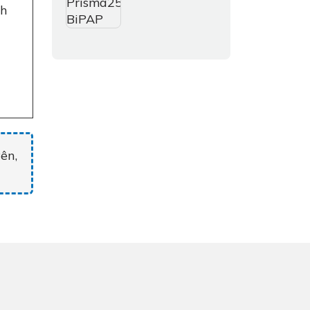
ch
ên,