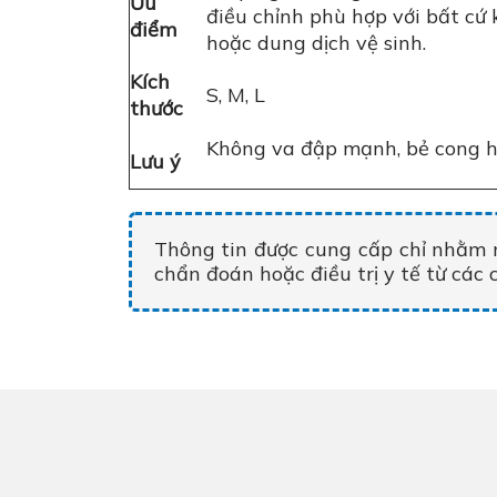
Ưu
điều chỉnh phù hợp với bất cứ
điểm
hoặc dung dịch vệ sinh.
Kích
S, M, L
thước
Không va đập mạnh, bẻ cong ho
Lưu ý
Thông tin được cung cấp chỉ nhằm 
chẩn đoán hoặc điều trị y tế từ các 