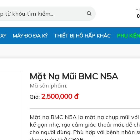
Ho
0
XY
MÁY ĐO ĐA KÝ
THIẾT BỊ HÔ HẤP KHÁC
PHỤ KIỆ
Mặt Nạ Mũi BMC N5A
Mã sản phẩm:
2,500,000 đ
Giá:
Mặt nạ BMC N5A là mặt nạ chụp mũi với 
kế gọn nhẹ, rạo cảm giác thoải mái, dễ ch
cho người dùng. Phù hợp với bệnh nhân s
dụng máy thở CPAP