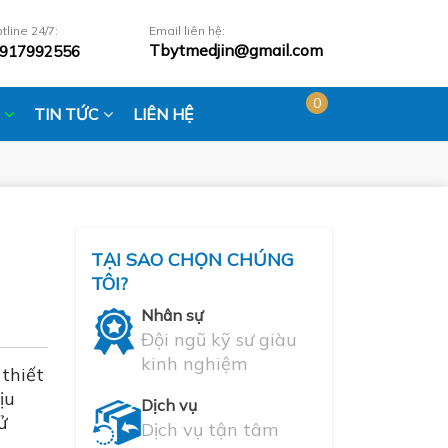
tline 24/7:
Email liên hệ:
Tbytmedjin@gmail.com
917992556
0
N
TIN TỨC
LIÊN HỆ
TẠI SAO CHỌN CHÚNG
TÔI?
Nhân sự
Đội ngũ kỹ sư giàu
kinh nghiệm
thiết
ịu
Dịch vụ
ử
Dịch vụ tận tâm