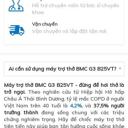
Hỗ trợ chuyên môn từ bác sĩ chuyên
khoa
Vận chuyển
Vận chuyển và lắp đặt tận nơi
Ai cần sử dụng máy trợ thở BMC G3 B25VT?
Máy trợ thở BMC G3 B25VT - đừng để hơi thở là
trở ngại.
Theo nghiên cứu từ Hiệp hội Hô hấp
Châu Á Thái Bình Dương, tỷ lệ mắc COPD ở người
Việt Nam trên 40 tuổi là
4,2%
, và
37,5% người
trưởng thành
đang sống chung với các triệu
chứng nghiêm trọng. Hãy để chiếc máy trợ thở
tiên tiến này giúp bạn tận hưởng cuộc sống khỏe