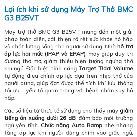
Lợi ích khi sử dụng Máy Trợ Thở BMC
G3 B25VT
Máy trợ thở BMC G3 B25VT mang đến một giải
pháp toàn diện, cải thiện rõ rệt sức khỏe hô hấp
và chất lượng sống cho người sử dụng. Nhờ
hỗ trợ
áp lực hai mức (IPAP và EPAP)
, máy giúp duy trì
đường thở mở, giảm thiểu hiện tượng ngưng thở
khi ngủ. Đặc biệt, tính năng
Target Tidal Volume
tự động điều chỉnh áp lực dựa trên nhịp thở của
người dùng, giúp đạt được thể tích khí lưu thông
tối ưu – yếu tố quan trọng với bệnh nhân suy hô
hấp.
Các số liệu từ thực tế sử dụng cho thấy máy
giảm
tiếng ồn xuống dưới 26 dB
, đảm bảo môi trường
ngủ yên tĩnh.
Chức năng Auto Ramp
nhẹ nhàng
tăng áp lực khi người dùng chìm vào giấc ngủ,