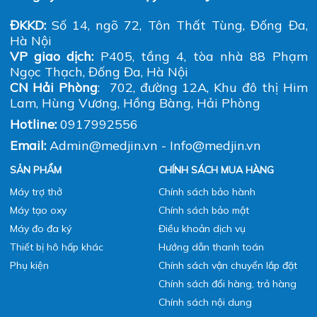
ĐKKD:
Số 14, ngõ 72, Tôn Thất Tùng, Đống Đa,
Hà Nội
VP giao dịch:
P405, tầng 4, tòa nhà 88 Phạm
Ngọc Thạch, Đống Đa, Hà Nội
CN Hải Phòng
: 702, đường 12A, Khu đô thị Him
Lam, Hùng Vương, Hồng Bàng, Hải Phòng
Hotline:
0917992556
Email:
Admin@medjin.vn - Info@medjin.vn
SẢN PHẨM
CHÍNH SÁCH MUA HÀNG
Máy trợ thở
Chính sách bảo hành
Máy tạo oxy
Chính sách bảo mật
Máy đo đa ký
Điều khoản dịch vụ
Thiết bị hô hấp khác
Hướng dẫn thanh toán
Phụ kiện
Chính sách vận chuyển lắp đặt
Chính sách đổi hàng, trả hàng
Chính sách nội dung