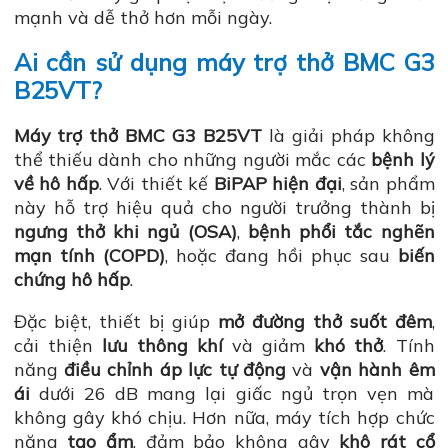
mạnh và dễ thở hơn mỗi ngày.
Ai cần sử dụng máy trợ thở BMC G3
B25VT?
Máy trợ thở BMC G3 B25VT
là giải pháp không
thể thiếu dành cho những người mắc các
bệnh lý
về hô hấp
. Với thiết kế
BiPAP hiện đại
, sản phẩm
này hỗ trợ hiệu quả cho người trưởng thành bị
ngưng thở khi ngủ (OSA)
,
bệnh phổi tắc nghẽn
mạn tính (COPD)
, hoặc đang hồi phục sau
biến
chứng hô hấp
.
Đặc biệt, thiết bị giúp
mở đường thở suốt đêm
,
cải thiện
lưu thông khí
và giảm
khó thở
. Tính
năng
điều chỉnh áp lực tự động
và
vận hành êm
ái
dưới 26 dB mang lại giấc ngủ trọn vẹn mà
không gây khó chịu. Hơn nữa, máy tích hợp chức
năng
tạo ẩm
, đảm bảo không gây
khô rát cổ