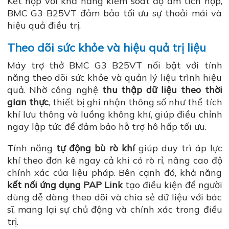
Kết hợp với khả năng kiểm soát độ ẩm tích hợp,
BMC G3 B25VT đảm bảo tối ưu sự thoải mái và
hiệu quả điều trị.
Theo dõi sức khỏe và hiệu quả trị liệu
Máy trợ thở BMC G3 B25VT nổi bật với tính
năng theo dõi sức khỏe và quản lý liệu trình hiệu
quả. Nhờ công nghệ
thu thập dữ liệu theo thời
gian thực
, thiết bị ghi nhận thông số như thể tích
khí lưu thông và luồng không khí, giúp điều chỉnh
ngay lập tức để đảm bảo hỗ trợ hô hấp tối ưu.
Tính năng
tự động bù rò khí
giúp duy trì áp lực
khí theo đơn kê ngay cả khi có rò rỉ, nâng cao độ
chính xác của liệu pháp. Bên cạnh đó, khả năng
kết nối ứng dụng PAP Link
tạo điều kiện để người
dùng dễ dàng theo dõi và chia sẻ dữ liệu với bác
sĩ, mang lại sự chủ động và chính xác trong điều
trị.