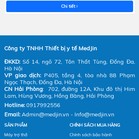
Chi tiết
Công ty TNHH Thiết bị y tế MedJin
ĐKKD:
Số 14, ngõ 72, Tôn Thất Tùng, Đống Đa,
Hà Nội
VP giao dịch:
P405, tầng 4, tòa nhà 88 Phạm
Ngọc Thạch, Đống Đa, Hà Nội
CN Hải Phòng
: 702, đường 12A, Khu đô thị Him
Lam, Hùng Vương, Hồng Bàng, Hải Phòng
Hotline:
0917992556
Email:
Admin@medjin.vn - Info@medjin.vn
SẢN PHẨM
CHÍNH SÁCH MUA HÀNG
Máy trợ thở
Chính sách bảo hành