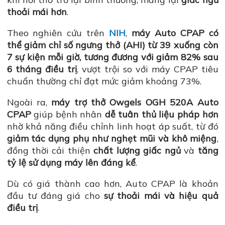
thoải mái hơn
.
Theo nghiên cứu trên
NIH
,
máy Auto CPAP có
thể giảm chỉ số ngưng thở (AHI) từ 39 xuống còn
7 sự kiện mỗi giờ, tương đương với giảm 82% sau
6 tháng điều trị
, vượt trội so với máy CPAP tiêu
chuẩn thường chỉ đạt mức giảm khoảng 73%.
Ngoài ra,
máy trợ thở Owgels OGH 520A Auto
CPAP
giúp bệnh nhân
dễ tuân thủ liệu pháp hơn
nhờ khả năng điều chỉnh linh hoạt áp suất, từ đó
giảm tác dụng phụ như nghẹt mũi và khô miệng
,
đồng thời cải thiện
chất lượng giấc ngủ
và
tăng
tỷ lệ sử dụng máy lên đáng kể
.
Dù có giá thành cao hơn, Auto CPAP là khoản
đầu tư đáng giá cho
sự thoải mái và hiệu quả
điều trị
.