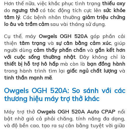
Hơn thế nữa, việc khắc phục tình trạng
thiếu oxy
do
ngưng thở
có tác động tích cực lên
sức khỏe
tâm lý
. Các bệnh nhân thường
giảm triệu chứng
lo âu và trầm cảm
sau vài tháng sử dụng.
Cụ thể, máy
Owgels OGH 520A
góp phần cải
thiện
tâm trạng
và
sự cân bằng cảm xúc
, giúp
người dùng
cảm thấy phấn chấn
và
gắn kết hơn
với cuộc sống thường nhật
. Đây không chỉ là
thiết bị hỗ trợ hô hấp
mà còn là
bạn đồng hành
trong hành trình tìm lại
giấc ngủ chất lượng
và
tinh thần mạnh mẽ
.
Owgels OGH 520A: So sánh với các
thương hiệu máy trợ thở khác
Máy trợ thở
Owgels OGH 520A Auto CPAP
nổi
bật nhờ giá cả phải chăng, tính năng đa dạng,
và độ bền cao, tạo ra sự cân bằng tuyệt vời giữa