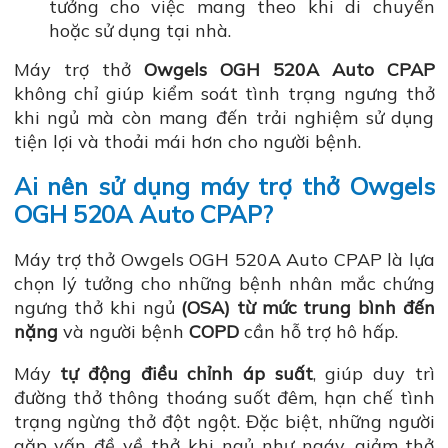
tưởng cho việc mang theo khi di chuyển
hoặc sử dụng tại nhà.
Máy trợ thở
Owgels OGH 520A Auto CPAP
không chỉ giúp kiểm soát tình trạng ngưng thở
khi ngủ mà còn mang đến trải nghiệm sử dụng
tiện lợi và thoải mái hơn cho người bệnh.
Ai nên sử dụng máy trợ thở Owgels
OGH 520A Auto CPAP?
Máy trợ thở Owgels OGH 520A Auto CPAP là lựa
chọn lý tưởng cho những bệnh nhân mắc chứng
ngưng thở khi ngủ
(OSA) từ mức trung bình đến
nặng
và người bệnh
COPD
cần hỗ trợ hô hấp.
Máy
tự động điều chỉnh áp suất
, giúp duy trì
đường thở thông thoáng suốt đêm, hạn chế tình
trạng ngừng thở đột ngột. Đặc biệt, những người
gặp vấn đề về thở khi ngủ như ngáy, giảm thở