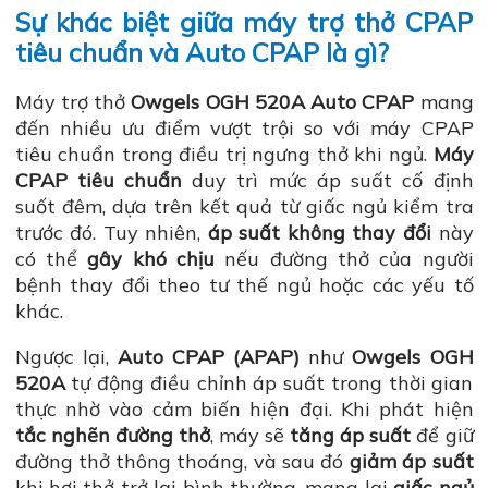
Sự khác biệt giữa máy trợ thở CPAP
tiêu chuẩn và Auto CPAP là gì?
Máy trợ thở
Owgels OGH 520A Auto CPAP
mang
đến nhiều ưu điểm vượt trội so với máy CPAP
tiêu chuẩn trong điều trị ngưng thở khi ngủ.
Máy
CPAP tiêu chuẩn
duy trì mức áp suất cố định
suốt đêm, dựa trên kết quả từ giấc ngủ kiểm tra
trước đó. Tuy nhiên,
áp suất không thay đổi
này
có thể
gây khó chịu
nếu đường thở của người
bệnh thay đổi theo tư thế ngủ hoặc các yếu tố
khác.
Ngược lại,
Auto CPAP (APAP)
như
Owgels OGH
520A
tự động điều chỉnh áp suất trong thời gian
thực nhờ vào cảm biến hiện đại. Khi phát hiện
tắc nghẽn đường thở
, máy sẽ
tăng áp suất
để giữ
đường thở thông thoáng, và sau đó
giảm áp suất
khi hơi thở trở lại bình thường, mang lại
giấc ngủ