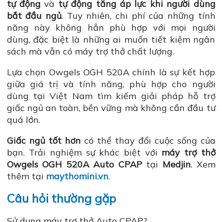
tự động
và
tự động tăng áp lực khi người dùng
bắt đầu ngủ
. Tuy nhiên, chi phí của những tính
năng này không hẳn phù hợp với mọi người
dùng, đặc biệt là những ai muốn tiết kiệm ngân
sách mà vẫn có máy trợ thở chất lượng.
Lựa chọn Owgels OGH 520A chính là sự kết hợp
giữa giá trị và tính năng, phù hợp cho người
dùng tại Việt Nam tìm kiếm giải pháp hỗ trợ
giấc ngủ an toàn, bền vững mà không cần đầu tư
quá lớn.
Giấc ngủ tốt hơn
có thể thay đổi cuộc sống của
bạn. Trải nghiệm sự khác biệt với
máy trợ thở
Owgels OGH 520A Auto CPAP
tại
Medjin
. Xem
thêm tại
maythomini.vn
.
Câu hỏi thường gặp
Sử dụng máy trợ thở Auto CPAP?