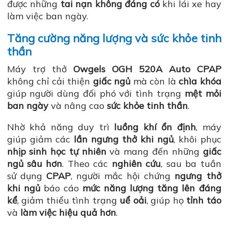
được những
tai nạn không đáng có
khi lái xe hay
làm việc ban ngày.
Tăng cường năng lượng và sức khỏe tinh
thần
Máy trợ thở
Owgels OGH 520A Auto CPAP
không chỉ cải thiện
giấc ngủ
mà còn là
chìa khóa
giúp người dùng đối phó với tình trạng
mệt mỏi
ban ngày
và nâng cao
sức khỏe tinh thần
.
Nhờ khả năng duy trì
luồng khí ổn định
, máy
giúp giảm các
lần ngưng thở khi ngủ
, khôi phục
nhịp sinh học tự nhiên
và mang đến những
giấc
ngủ sâu hơn
. Theo các
nghiên cứu
, sau ba tuần
sử dụng
CPAP
, người mắc hội chứng
ngưng thở
khi ngủ
báo cáo
mức năng lượng tăng lên đáng
kể
, giảm thiểu tình trạng
uể oải
, giúp họ
tỉnh táo
và
làm việc hiệu quả hơn
.