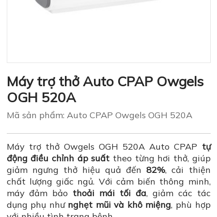
Máy trợ thở Auto CPAP Owgels
OGH 520A
Mã sản phẩm: Auto CPAP Owgels OGH 520A
Máy trợ thở Owgels OGH 520A Auto CPAP
tự
động điều chỉnh áp suất
theo từng hơi thở, giúp
giảm ngưng thở hiệu quả đến
82%
, cải thiện
chất lượng giấc ngủ. Với cảm biến thông minh,
máy đảm bảo
thoải mái tối đa
, giảm các tác
dụng phụ như
nghẹt mũi và khô miệng
, phù hợp
với nhiều tình trạng bệnh