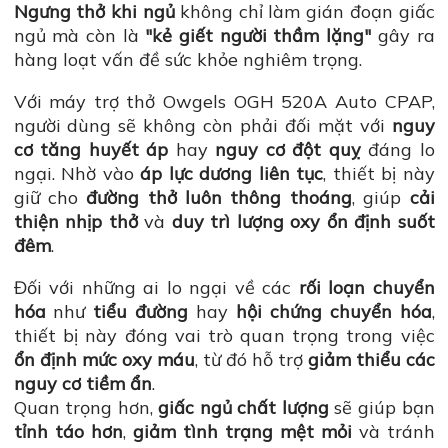
Ngưng thở khi ngủ
không chỉ làm gián đoạn giấc
ngủ mà còn là
"kẻ giết người thầm lặng"
gây ra
hàng loạt vấn đề sức khỏe nghiêm trọng.
Với máy trợ thở Owgels OGH 520A Auto CPAP,
người dùng sẽ không còn phải đối mặt với
nguy
cơ tăng huyết áp
hay
nguy cơ đột quỵ
đáng lo
ngại. Nhờ vào
áp lực dương liên tục
, thiết bị này
giữ cho
đường thở luôn thông thoáng
, giúp
cải
thiện nhịp thở
và
duy trì lượng oxy ổn định suốt
đêm
.
Đối với những ai lo ngại về các
rối loạn chuyển
hóa
như
tiểu đường
hay
hội chứng chuyển hóa
,
thiết bị này đóng vai trò quan trọng trong việc
ổn định mức oxy máu
, từ đó hỗ trợ
giảm thiểu các
nguy cơ tiềm ẩn
.
Quan trọng hơn,
giấc ngủ chất lượng
sẽ giúp bạn
tỉnh táo hơn
,
giảm tình trạng mệt mỏi
và tránh