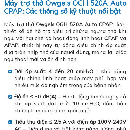
Máy trợ thở Owgels OGH 520A Auto
CPAP: Các thông số kỹ thuật nổi bật
Máy trợ thở
Owgels OGH 520A Auto CPAP
được
thiết kế để hỗ trợ điều trị chứng ngưng thở khi
ngủ. Với hai chế độ hoạt động linh hoạt
CPAP
và
APAP
, thiết bị này tự động điều chỉnh áp suất
dựa trên nhịp thở của người dùng, mang lại giấc
ngủ thoải mái và ổn định hơn.
Dải áp suất: 4 đến 20 cmH₂O
– Khả năng
điều chỉnh linh hoạt giúp máy phù hợp với
nhiều mức độ nghiêm trọng của bệnh nhân.
Độ ồn ≤ 30 dB(A)
– Hoạt động êm ái ngay cả
khi áp suất đạt mức 10 cmH₂O, đảm bảo
không làm gián đoạn giấc ngủ.
Tiêu thụ điện ≤ 2.5 A
với
điện áp 100V-240V
AC
– Tiện dụng và tiết kiệm năng lượng, phù