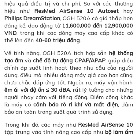
hiệu quả điều trị và chi phí. So với các thương
hiệu như
ResMed AirSense 10 Autoset
hay
Philips DreamStation
, OGH 520A có giá thấp hơn
đáng kể, dao động từ
11,600,000 đến 12,900,000
VND
, trong khi các dòng máy cao cấp khác có
thể lên đến
40-60 triệu đồng
.
Về tính năng, OGH 520A tích hợp sẵn
hệ thống
tạo ẩm
và
chế độ tự động CPAP/APAP
, giúp điều
chỉnh áp suất linh hoạt theo nhu cầu của người
dùng, điều mà nhiều dòng máy giá cao hơn cũng
chưa chắc đáp ứng tốt. Ngoài ra, máy vận hành
êm ái với độ ồn ≤ 30 dBA
, rất lý tưởng cho những
người nhạy cảm với tiếng động. Điểm cộng khác
là máy có
cảnh báo rò rỉ khí và mất điện
, đảm
bảo an toàn trong suốt quá trình sử dụng.
Trong khi đó, các máy như
ResMed AirSense 10
tập trung vào tính năng cao cấp như
bộ làm ấm