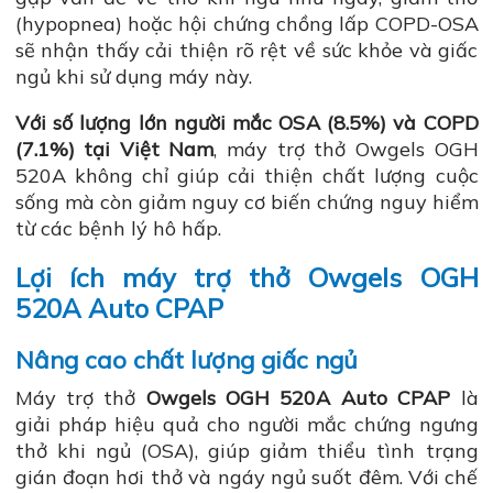
(hypopnea) hoặc hội chứng chồng lấp COPD-OSA
sẽ nhận thấy cải thiện rõ rệt về sức khỏe và giấc
ngủ khi sử dụng máy này.
Với số lượng lớn người mắc OSA (8.5%) và COPD
(7.1%) tại Việt Nam
, máy trợ thở Owgels OGH
520A không chỉ giúp cải thiện chất lượng cuộc
sống mà còn giảm nguy cơ biến chứng nguy hiểm
từ các bệnh lý hô hấp.
Lợi ích máy trợ thở Owgels OGH
520A Auto CPAP
Nâng cao chất lượng giấc ngủ
Máy trợ thở
Owgels OGH 520A Auto CPAP
là
giải pháp hiệu quả cho người mắc chứng ngưng
thở khi ngủ (OSA), giúp giảm thiểu tình trạng
gián đoạn hơi thở và ngáy ngủ suốt đêm. Với chế