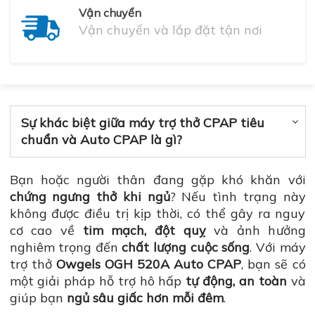
Vận chuyển
Vận chuyển và lắp đặt tận nơi
Sự khác biệt giữa máy trợ thở CPAP tiêu
chuẩn và Auto CPAP là gì?
Bạn hoặc người thân đang gặp khó khăn với
chứng ngưng thở khi ngủ
? Nếu tình trạng này
không được điều trị kịp thời, có thể gây ra nguy
cơ cao về
tim mạch, đột quỵ
và ảnh hưởng
nghiêm trọng đến
chất lượng cuộc sống
. Với máy
trợ thở
Owgels OGH 520A Auto CPAP
, bạn sẽ có
một giải pháp hỗ trợ hô hấp
tự động, an toàn
và
giúp bạn
ngủ sâu giấc hơn mỗi đêm
.