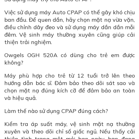
Việc sử dụng máy Auto CPAP có thể gây khó chịu
ban đầu. Để quen dần, hãy chọn mặt nạ vừa vặn,
điều chỉnh dây đeo và sử dụng máy dần dần mỗi
đêm. Vệ sinh máy thường xuyên cũng giúp cải
thiện trải nghiệm.
Owgels OGH 520A có dùng cho trẻ em được
không?
Máy phù hợp cho trẻ từ 12 tuổi trở lên theo
hướng dẫn bác sĩ. Đảm bảo theo dõi sát sao và
chọn mặt nạ đúng kích cỡ để đảm bảo an toàn
và hiệu quả.
Làm thế nào sử dụng CPAP đúng cách?
Kiểm tra áp suất máy, vệ sinh mặt nạ thường
xuyên và theo dõi chỉ số giấc ngủ. Nếu thấy cải
thiện tình trạng mệt mỏi ban ngày, bạn đang