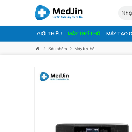
GIỚI THIỆU
MÁY TRỢ THỞ
MÁY TẠO O
Sản phẩm
Máy trợ thở