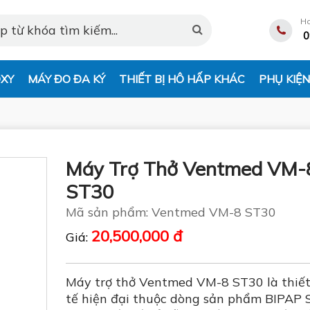
Ho
0
XY
MÁY ĐO ĐA KÝ
THIẾT BỊ HÔ HẤP KHÁC
PHỤ KIỆ
Máy Trợ Thở Ventmed VM-
ST30
Mã sản phẩm: Ventmed VM-8 ST30
20,500,000 đ
Giá:
Máy trợ thở Ventmed VM-8 ST30 là thiết 
tế hiện đại thuộc dòng sản phẩm BIPAP 