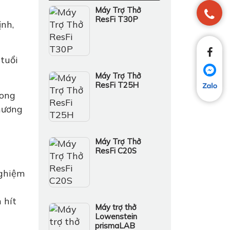
Máy Trợ Thở
ResFi T30P
nh,
tuổi
Máy Trợ Thở
ResFi T25H
rong
hương
Máy Trợ Thở
ResFi C20S
nghiệm
 hít
Máy trợ thở
Lowenstein
prismaLAB