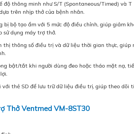
hế độ thông minh như S/T (Spontaneous/Timed) và T
 dựa trên nhịp thở của bệnh nhân.
g bị bộ tạo ẩm với 5 mức độ điều chỉnh, giúp giảm kh
 sử dụng máy trợ thở.
thị thông số điều trị và dữ liệu thời gian thực, giúp 
nh.
g bật/tắt khi người dùng đeo hoặc tháo mặt nạ, tiế
ợi.
với thẻ SD để lưu trữ dữ liệu điều trị, giúp theo dõi t
Trợ Thở Ventmed VM-8ST30