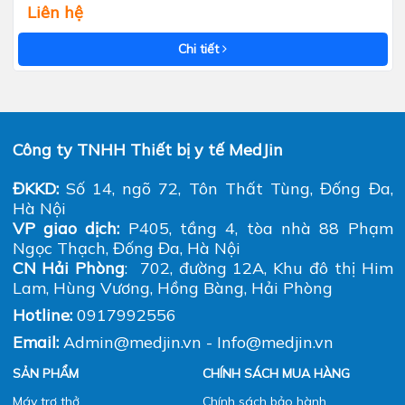
Liên hệ
Chi tiết
Công ty TNHH Thiết bị y tế MedJin
ĐKKD:
Số 14, ngõ 72, Tôn Thất Tùng, Đống Đa,
Hà Nội
VP giao dịch:
P405, tầng 4, tòa nhà 88 Phạm
Ngọc Thạch, Đống Đa, Hà Nội
CN Hải Phòng
: 702, đường 12A, Khu đô thị Him
Lam, Hùng Vương, Hồng Bàng, Hải Phòng
Hotline:
0917992556
Email:
Admin@medjin.vn - Info@medjin.vn
SẢN PHẨM
CHÍNH SÁCH MUA HÀNG
Máy trợ thở
Chính sách bảo hành