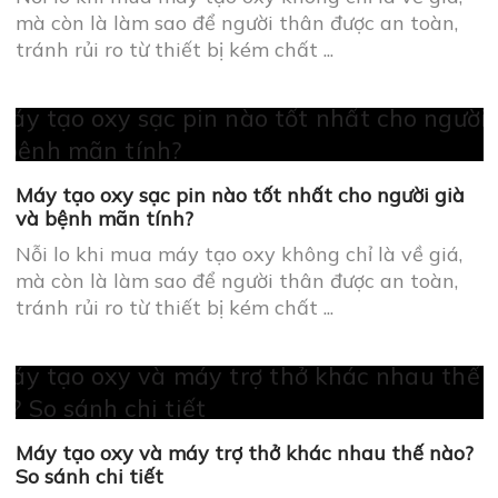
mà còn là làm sao để người thân được an toàn,
tránh rủi ro từ thiết bị kém chất ...
Công ty TNHH Thiết bị y tế MedJin
ĐKKD:
Số 14, ngõ 72, Tôn Thất Tùng, Đống Đa,
Hà Nội
VP giao dịch:
P405, tầng 4, tòa nhà 88 Phạm
Ngọc Thạch, Đống Đa, Hà Nội
CN Hải Phòng
: 702, đường 12A, Khu đô thị Him
Lam, Hùng Vương, Hồng Bàng, Hải Phòng
Hotline:
0917992556
Email:
Admin@medjin.vn - Info@medjin.vn
SẢN PHẨM
CHÍNH SÁCH MUA HÀNG
Máy trợ thở
Chính sách bảo hành