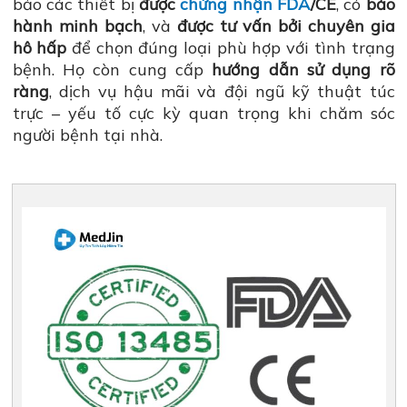
bảo các thiết bị
được
chứng nhận FDA
/CE
, có
bảo
hành minh bạch
, và
được tư vấn bởi chuyên gia
hô hấp
để chọn đúng loại phù hợp với tình trạng
bệnh. Họ còn cung cấp
hướng dẫn sử dụng rõ
ràng
, dịch vụ hậu mãi và đội ngũ kỹ thuật túc
trực – yếu tố cực kỳ quan trọng khi chăm sóc
người bệnh tại nhà.