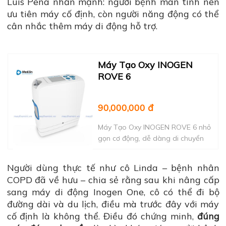
Luis Peña nhấn mạnh: người bệnh mãn tính nên
ưu tiên máy cố định, còn người năng động có thể
cân nhắc thêm máy di động hỗ trợ.
Máy Tạo Oxy INOGEN
ROVE 6
90,000,000
đ
Máy Tạo Oxy INOGEN ROVE 6 nhỏ
gọn cơ động, dễ dàng di chuyển
Người dùng thực tế như cô Linda – bệnh nhân
COPD đã về hưu – chia sẻ rằng sau khi nâng cấp
sang máy di động Inogen One, cô có thể đi bộ
đường dài và du lịch, điều mà trước đây với máy
cố định là không thể. Điều đó chứng minh,
đúng