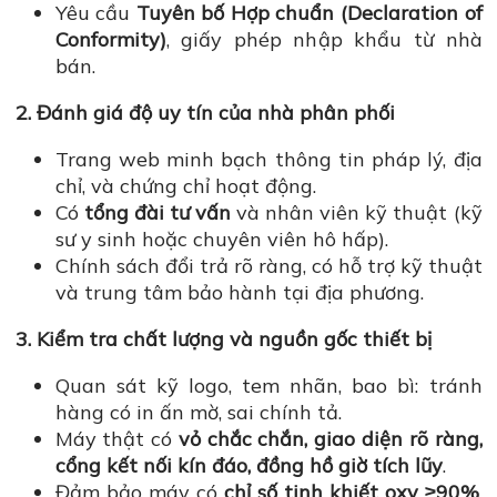
Yêu cầu
Tuyên bố Hợp chuẩn (Declaration of
Conformity)
, giấy phép nhập khẩu từ nhà
bán.
2. Đánh giá độ uy tín của nhà phân phối
Trang web minh bạch thông tin pháp lý, địa
chỉ, và chứng chỉ hoạt động.
Có
tổng đài tư vấn
và nhân viên kỹ thuật (kỹ
sư y sinh hoặc chuyên viên hô hấp).
Chính sách đổi trả rõ ràng, có hỗ trợ kỹ thuật
và trung tâm bảo hành tại địa phương.
3. Kiểm tra chất lượng và nguồn gốc thiết bị
Quan sát kỹ logo, tem nhãn, bao bì: tránh
hàng có in ấn mờ, sai chính tả.
Máy thật có
vỏ chắc chắn, giao diện rõ ràng,
cổng kết nối kín đáo, đồng hồ giờ tích lũy
.
Đảm bảo máy có
chỉ số tinh khiết oxy ≥90%
,