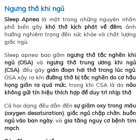
Ngưng thở khi ngủ
Sleep Apnea
là một trong những nguyên nhân
phổ biến gây
khó thở kịch phát về đêm
, ảnh
hưởng nghiêm trọng đến sức khỏe và chất lượng
giấc ngủ.
Sleep apnea bao gồm
ngưng thở tắc nghẽn khi
ngủ (OSA)
và
ngưng thở trung ương khi ngủ
(CSA)
, đều gây
gián đoạn hơi thở trong lúc ngủ
.
OSA xảy ra khi
đường thở bị tắc nghẽn do cơ hầu
họng giãn ra quá mức
, trong khi CSA là do
não
không gửi tín hiệu thích hợp để duy trì nhịp thở
.
Cả hai dạng đều dẫn đến
sự giảm oxy trong máu
(oxygen desaturation)
,
giấc ngủ chập chờn
,
buồn
ngủ vào ban ngày
, và
gia tăng nguy cơ bệnh tim
mạch
.