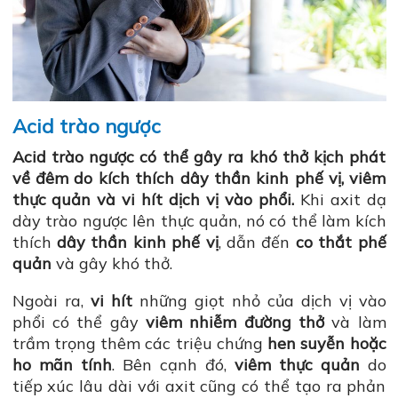
Acid trào ngược
Acid trào ngược có thể gây ra khó thở kịch phát
về đêm do kích thích dây thần kinh phế vị, viêm
thực quản và vi hít dịch vị vào phổi.
Khi axit dạ
dày trào ngược lên thực quản, nó có thể làm kích
thích
dây thần kinh phế vị
, dẫn đến
co thắt phế
quản
và gây khó thở.
Ngoài ra,
vi hít
những giọt nhỏ của dịch vị vào
phổi có thể gây
viêm nhiễm đường thở
và làm
trầm trọng thêm các triệu chứng
hen suyễn hoặc
ho mãn tính
. Bên cạnh đó,
viêm thực quản
do
tiếp xúc lâu dài với axit cũng có thể tạo ra phản