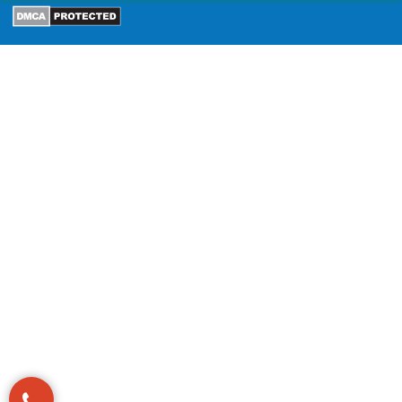
Lam, Hùng Vương, Hồng Bàng, Hải Phòng
Hotline:
0917992556
Email:
Admin@medjin.vn - Info@medjin.vn
SẢN PHẨM
CHÍNH SÁCH MUA HÀNG
Máy trợ thở
Chính sách bảo hành
Máy tạo oxy
Chính sách bảo mật
Máy đo đa ký
Điều khoản dịch vụ
Thiết bị hô hấp khác
Hướng dẫn thanh toán
Phụ kiện
Chính sách vận chuyển lắp đặt
Chính sách đổi hàng, trả hàng
Chính sách nội dung
Chúng tôi trên mạng xã hội