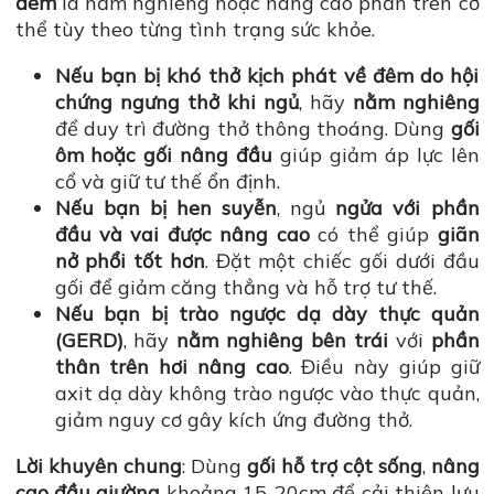
đêm
là nằm nghiêng hoặc nâng cao phần trên cơ
thể tùy theo từng tình trạng sức khỏe.
Nếu bạn bị khó thở kịch phát về đêm do hội
chứng ngưng thở khi ngủ
, hãy
nằm nghiêng
để duy trì đường thở thông thoáng. Dùng
gối
ôm hoặc gối nâng đầu
giúp giảm áp lực lên
cổ và giữ tư thế ổn định.
Nếu bạn bị hen suyễn
, ngủ
ngửa với phần
đầu và vai được nâng cao
có thể giúp
giãn
nở phổi tốt hơn
. Đặt một chiếc gối dưới đầu
gối để giảm căng thẳng và hỗ trợ tư thế.
Nếu bạn bị trào ngược dạ dày thực quản
(GERD)
, hãy
nằm nghiêng bên trái
với
phần
thân trên hơi nâng cao
. Điều này giúp giữ
axit dạ dày không trào ngược vào thực quản,
giảm nguy cơ gây kích ứng đường thở.
Lời khuyên chung
: Dùng
gối hỗ trợ cột sống
,
nâng
cao đầu giường
khoảng 15-20cm để cải thiện lưu