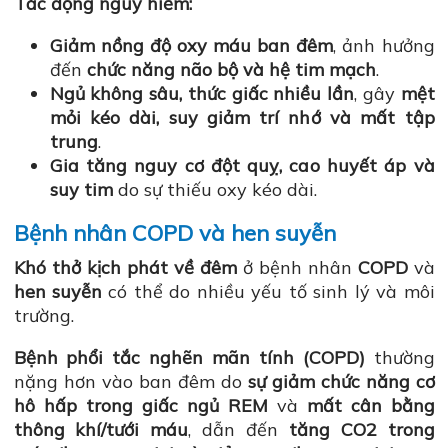
Tác động nguy hiểm:
Giảm nồng độ oxy máu ban đêm
, ảnh hưởng
đến
chức năng não bộ và hệ tim mạch
.
Ngủ không sâu, thức giấc nhiều lần
, gây
mệt
mỏi kéo dài, suy giảm trí nhớ và mất tập
trung
.
Gia tăng nguy cơ đột quỵ, cao huyết áp và
suy tim
do sự thiếu oxy kéo dài.
Bệnh nhân COPD và hen suyễn
Khó thở kịch phát về đêm
ở bệnh nhân
COPD
và
hen suyễn
có thể do nhiều yếu tố sinh lý và môi
trường.
Bệnh phổi tắc nghẽn mãn tính (COPD)
thường
nặng hơn vào ban đêm do
sự giảm chức năng cơ
hô hấp trong giấc ngủ REM
và
mất cân bằng
thông khí/tưới máu
, dẫn đến
tăng CO2 trong