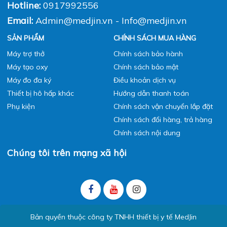
Máy tạo oxy sạc pin nào tốt nhất cho người già
và bệnh mãn tính?
Tình trạng khó thở kịch phát về đêm không chỉ
gây gián đoạn giấc ngủ mà còn ảnh hưởng đến
nhịp tim và hệ hô hấp. Một nghiên cứu cho
thấy ...
Công ty TNHH Thiết bị y tế MedJin
ĐKKD:
Số 14, ngõ 72, Tôn Thất Tùng, Đống Đa,
Hà Nội
VP giao dịch:
P405, tầng 4, tòa nhà 88 Phạm
Ngọc Thạch, Đống Đa, Hà Nội
CN Hải Phòng
: 702, đường 12A, Khu đô thị Him