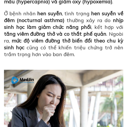
máu (hypercapnia) và giảm oxy (hypoxemia)
.
Ở bệnh nhân
hen suyễn
, tình trạng
hen suyễn về
đêm (nocturnal asthma)
thường xảy ra do
nhịp
sinh học làm giảm chức năng phổi
, kết hợp với
tăng viêm đường thở và co thắt phế quản
. Ngoài
ra,
mức độ viêm đường thở biến đổi theo chu kỳ
sinh học
cũng có thể khiến triệu chứng trở nên
trầm trọng hơn vào ban đêm.