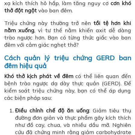
xạ kích thích hô hấp, làm tăng nguy cơ
cơn khó
thở đột ngột
vào ban đêm.
Triệu chứng này thường trở nên
tồi tệ hơn khi
nằm xuống
, vì tư thế nằm khiến axit dễ dàng
trào ngược hơn. Bạn có từng thức giấc vào ban
đêm với cảm giác nghẹt thở?
Cách quản lý triệu chứng GERD ban
đêm hiệu quả
Khó thở kịch phát về đêm
có thể liên quan đến
bệnh trào ngược dạ dày thực quản (GERD). Để
kiểm soát triệu chứng này, bạn có thể áp dụng
các biện pháp sau:
Điều chỉnh chế độ ăn uống
: Giảm tiêu thụ
đường đơn giản và thực phẩm gây kích thích
như đồ cay, chua, và nhiều dầu mỡ. Nghiên
cứu đã chứng minh rằng giảm carbohydrate