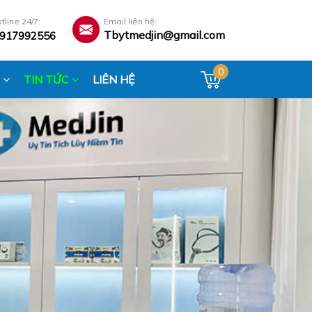
tline 24/7:
Email liên hệ:
Tbytmedjin@gmail.com
917992556
0
N
TIN TỨC
LIÊN HỆ