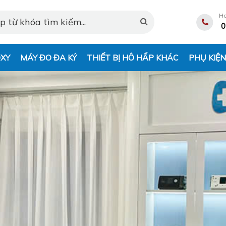
Ho
0
XY
MÁY ĐO ĐA KÝ
THIẾT BỊ HÔ HẤP KHÁC
PHỤ KIỆ
Loading...