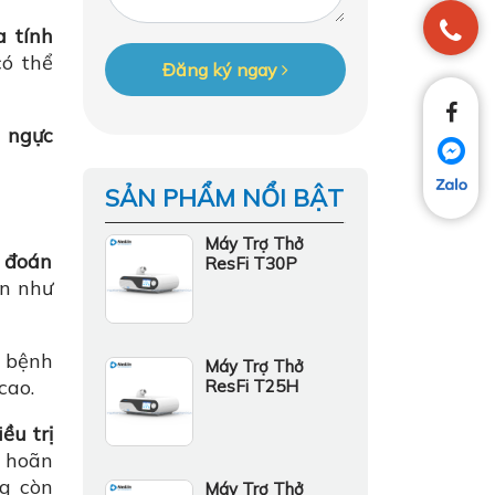
a tính
có thể
Đăng ký ngay
 ngực
SẢN PHẨM NỔI BẬT
Máy Trợ Thở
n đoán
ResFi T30P
ền như
bệnh
Máy Trợ Thở
cao.
ResFi T25H
ều trị
ì hoãn
ng còn
Máy Trợ Thở