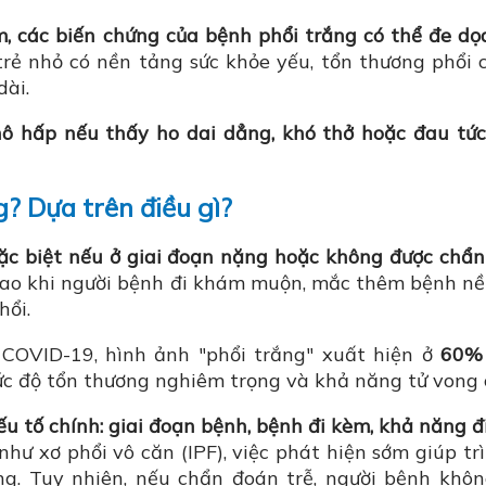
, các biến chứng của bệnh phổi trắng có thể đe dọ
trẻ nhỏ có nền tảng sức khỏe yếu, tổn thương phổi 
dài.
ô hấp nếu thấy ho dai dẳng, khó thở hoặc đau tức
? Dựa trên điều gì?
đặc biệt nếu ở giai đoạn nặng hoặc không được chẩ
 cao khi người bệnh đi khám muộn, mắc thêm bệnh n
hổi.
COVID-19, hình ảnh "phổi trắng" xuất hiện ở
60%
ức độ tổn thương nghiêm trọng và khả năng tử vong 
u tố chính: giai đoạn bệnh, bệnh đi kèm, khả năng đi
hư xơ phổi vô căn (IPF), việc phát hiện sớm giúp tr
ng. Tuy nhiên, nếu chẩn đoán trễ, người bệnh khô