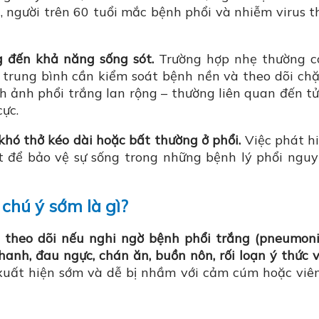
ệt, người trên 60 tuổi mắc bệnh phổi và nhiễm virus 
 đến khả năng sống sót.
Trường hợp nhẹ thường có
p trung bình cần kiểm soát bệnh nền và theo dõi chặ
h ảnh phổi trắng lan rộng – thường liên quan đến t
ực.
khó thở kéo dài hoặc bất thường ở phổi.
Việc phát h
t để bảo vệ sự sống trong những bệnh lý phổi ngu
chú ý sớm là gì?
 theo dõi nếu nghi ngờ bệnh phổi trắng (pneumon
 nhanh, đau ngực, chán ăn, buồn nôn, rối loạn ý thức 
uất hiện sớm và dễ bị nhầm với cảm cúm hoặc viê