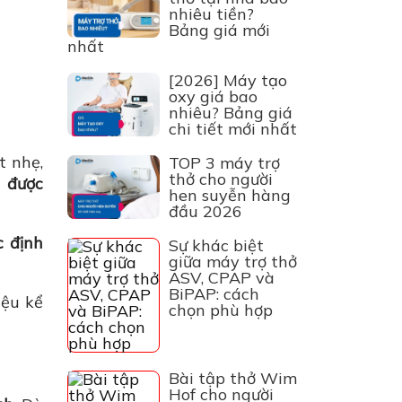
nhiêu tiền?
Bảng giá mới
nhất
[2026] Máy tạo
oxy giá bao
nhiêu? Bảng giá
chi tiết mới nhất
t nhẹ,
TOP 3 máy trợ
thở cho người
g được
hen suyễn hàng
đầu 2026
c định
Sự khác biệt
giữa máy trợ thở
ASV, CPAP và
BiPAP: cách
iệu kể
chọn phù hợp
Bài tập thở Wim
Hof cho người