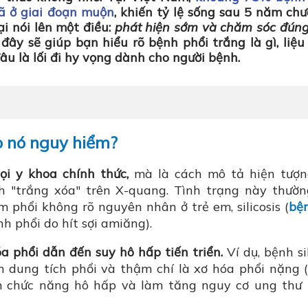
đã ở giai đoạn muộn
, khiến tỷ lệ sống sau 5 năm ch
i nói lên một điều:
phát hiện sớm và chăm sóc đún
i đây sẽ giúp bạn hiểu rõ bệnh phổi trắng là gì,
liệu
đâu là lối đi hy vọng dành cho người bệnh.
ao nó nguy hiểm?
ọi y khoa chính thức,
mà là cách mô tả hiện tượn
h "trắng xóa" trên X-quang. Tình trạng này thườn
phổi không rõ nguyên nhân ở trẻ em, silicosis (
bệ
nh phổi do hít sợi amiăng).
 phổi dẫn đến suy hô hấp tiến triển.
Ví dụ, bệnh sil
ảm dung tích phổi và thậm chí là xơ hóa phổi nặng 
iảm chức năng hô hấp và làm tăng nguy cơ ung thư