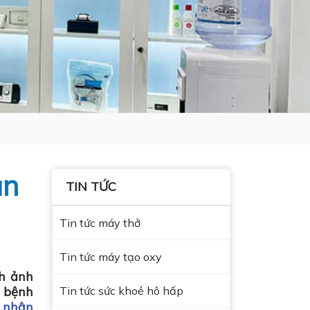
ạn
TIN TỨC
Tin tức máy thở
Tin tức máy tạo oxy
nh ảnh
n bệnh
Tin tức sức khoẻ hô hấp
 nhân