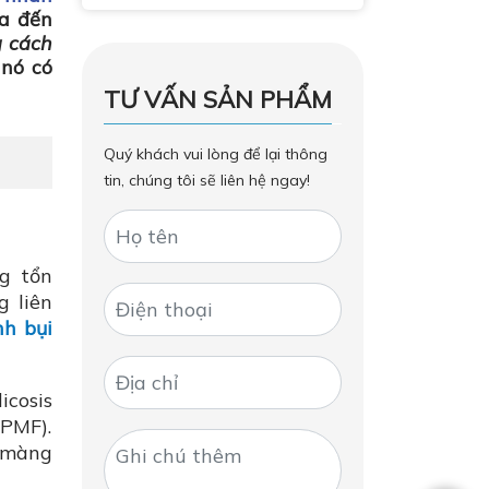
ưa đến
g cách
 nó có
TƯ VẤN SẢN PHẨM
Quý khách vui lòng để lại thông
tin, chúng tôi sẽ liên hệ ngay!
g tổn
g liên
nh bụi
icosis
(PMF).
 màng