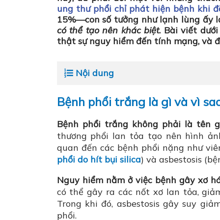
ung thư phổi chỉ phát hiện bệnh khi 
15%—con số tưởng như lạnh lùng ấy lạ
có thể tạo nên khác biệt
. Bài viết dướ
thật sự nguy hiểm đến tính mạng
, và 
Nội dung
Bệnh phổi trắng là gì và vì s
Bệnh phổi trắng không phải là tên g
thương phổi lan tỏa tạo nên hình ản
quan đến các bệnh phổi nặng như viêm 
phổi do hít bụi silica
) và asbestosis (bệ
Nguy hiểm nằm ở việc bệnh gây xơ hóa
có thể gây ra các nốt xơ lan tỏa, gi
Trong khi đó, asbestosis gây suy g
phổi.