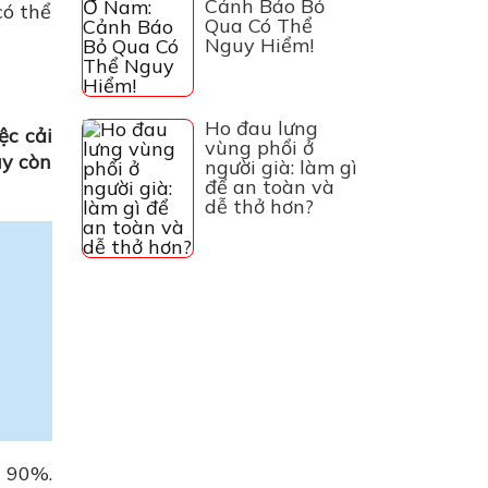
Cảnh Báo Bỏ
có thể
Qua Có Thể
Nguy Hiểm!
Ho đau lưng
ệc cải
vùng phổi ở
ay còn
người già: làm gì
để an toàn và
dễ thở hơn?
≥ 90%.