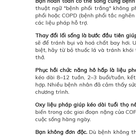
Bạn hoàn toàn có thể sống cùng bệnh p
thuật ngữ "bệnh phổi trắng" không ph
phổi hoặc COPD (bệnh phổi tắc nghẽn m
các liệu pháp hỗ trợ.
Thay đổi lối sống là bước đầu tiên gi
sẽ để tránh bụi và hoá chất bay hơi.
biệt, hãy từ bỏ thuốc lá và tránh khói
thở.
Phục hồi chức năng hô hấp là liệu phá
kéo dài 8–12 tuần, 2–3 buổi/tuần, k
hợp. Nhiều bệnh nhân đã cảm thấy sức
chương trình.
Oxy liệu pháp giúp kéo dài tuổi thọ n
biến trong các giai đoạn nặng của COP
cuộc sống hàng ngày.
Bạn không đơn độc.
Dù bệnh không th