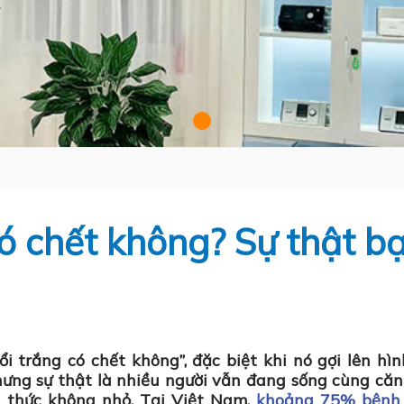
ó chết không? Sự thật b
ổi trắng có chết không
”, đặc biệt khi nó gợi lên hì
hưng sự thật là
nhiều người vẫn đang sống cùng că
h thức không nhỏ.
Tại Việt Nam,
khoảng 75% bệnh