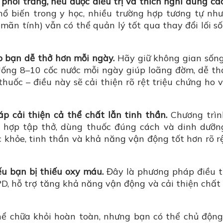
hổi trắng, nếu được điều trị và thích nghi đúng cá
ổ biến trong y học, nhiều trường hợp tương tự nh
ãn tính) vẫn có thể quản lý tốt qua thay đổi lối s
úp bạn dễ thở hơn mỗi ngày.
Hãy giữ không gian sốn
 Uống 8–10 cốc nước mỗi ngày giúp loãng đờm, dễ th
 thuốc – điều này sẽ cải thiện rõ rệt triệu chứng ho 
p cải thiện cả thể chất lẫn tinh thần.
Chương trìn
ết hợp tập thở, dùng thuốc đúng cách và dinh dưỡ
 khỏe, tinh thần và khả năng vận động tốt hơn rõ r
ếu bạn bị thiếu oxy máu.
Đây là phương pháp điều t
D, hỗ trợ tăng khả năng vận động và cải thiện chất
ể chữa khỏi hoàn toàn, nhưng bạn có thể chủ động