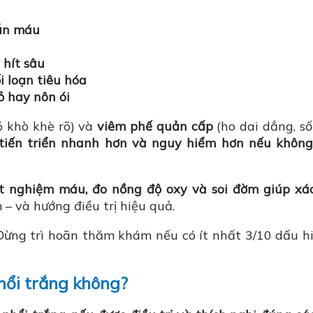
ẫn máu
 hít sâu
i loạn tiêu hóa
ỏ hay nôn ói
ó khò khè rõ) và
viêm phế quản cấp
(ho dai dẳng, số
 tiến triển nhanh hơn và nguy hiểm hơn nếu khôn
t nghiệm máu, đo nồng độ oxy và soi đờm giúp xá
 – và hướng điều trị hiệu quả.
ừng trì hoãn thăm khám nếu có ít nhất 3/10 dấu h
hổi trắng không?