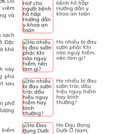
ch.
Dù
bệnh hô hấp:
ư viêm
Hướng dẫn y
khoa an toàn
ống và
g sạch
Ho nhiều bị đau
ở. Đặc
sườn phải: Khi
và khó
nào nguy hiểm,
nên làm gì?
h này
ng phù
Ho nhiều bị đau
ệt sau
sườn trái: dấu
hiệu nguy hiểm
hay bình
thường?
rị phổ
 lượng
Ho Đau Bụng
 kiểm
Dưới Ở Nam: