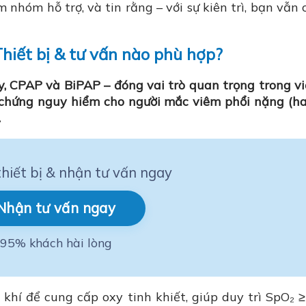
m nhóm hỗ trợ, và tin rằng – với sự kiên trì, bạn vẫn 
Thiết bị & tư vấn nào phù hợp?
y, CPAP và BiPAP – đóng vai trò quan trọng trong vi
 chứng nguy hiểm cho người mắc viêm phổi nặng (h
.
hiết bị & nhận tư vấn ngay
Nhận tư vấn ngay
95% khách hài lòng
 khí để cung cấp oxy tinh khiết, giúp duy trì SpO₂ 