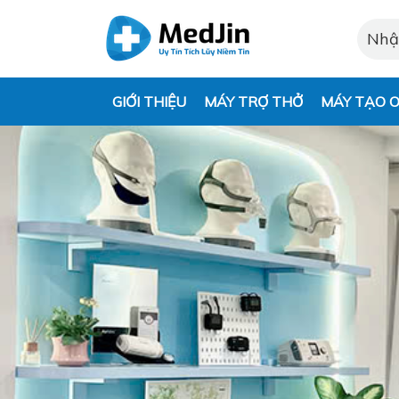
GIỚI THIỆU
MÁY TRỢ THỞ
MÁY TẠO O