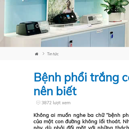
Tin tức
Bệnh phổi trắng c
nên biết
3872 lượt xem
Không ai muốn nghe ba chữ “
bệnh ph
của một con đường không lối thoát. N
này
, dù phải đối mặt với những thác