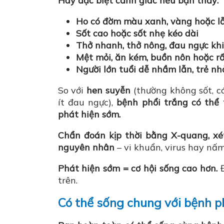
Hãy đặc biệt cảnh giác nếu bạn thấy:
Ho có đờm màu xanh, vàng hoặc l
Sốt cao hoặc sốt nhẹ kéo dài
Thở nhanh, thở nông, đau ngực khi
Mệt mỏi, ăn kém, buồn nôn hoặc rố
Người lớn tuổi dễ nhầm lẫn, trẻ nh
So với
hen suyễn
(thường không sốt, c
ít đau ngực),
bệnh phổi trắng có thể
phát hiện sớm.
Chẩn đoán kịp thời bằng X-quang, xé
nguyên nhân
– vi khuẩn, virus hay nấm
Phát hiện sớm = cơ hội sống cao hơn.
Đ
trên.
Có thể sống chung với bệnh p