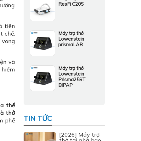
ResFi C20S
thường
 tiên
t chẽ.
Máy trợ thở
Lowenstein
ử vong
prismaLAB
iện và
Máy trợ thở
y hiểm
Lowenstein
Prisma25ST
BiPAP
ia thể
và thở
TIN TỨC
m phế
[2026] Máy trợ
thở tại nhà bao